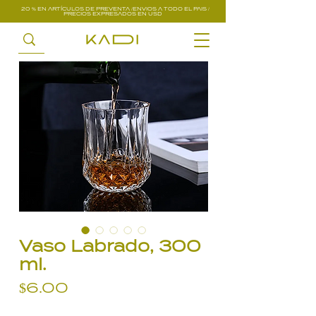
20 % EN ARTÍCULOS DE PREVENTA /ENVIOS A TODO EL PAIS /
PRECIOS EXPRESADOS EN USD
Vaso Labrado, 300
ml.
Precio
$6.00