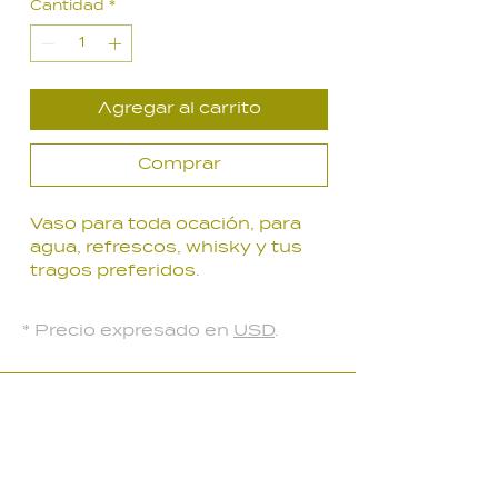
Cantidad
*
Agregar al carrito
Comprar
Vaso para toda ocación, para
agua, refrescos, whisky y tus
tragos preferidos.
300 ml.
* Precio expresado en
USD
.
LOCAL PARQUE BATLLE
Palmar 2403
, Montevideo, Uruguay
Lunes a Viernes: 10:30 a 18:30 hs