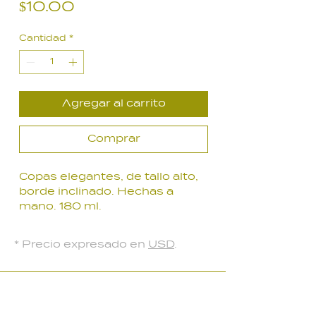
Precio
$10.00
Cantidad
*
Agregar al carrito
Comprar
Copas elegantes, de tallo alto,
borde inclinado. Hechas a
mano. 180 ml.
Ideal para degustar tus
preferidos.
* Precio expresado en
USD
.
LOCAL PARQUE BATLLE