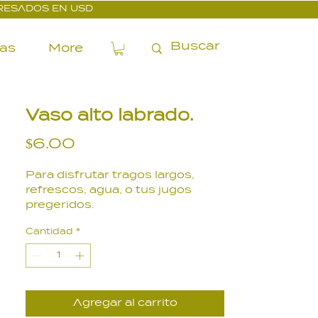
PRESADOS EN USD
ías
More
Vaso alto labrado.
Precio
$6.00
Para disfrutar tragos largos,
refrescos, agua, o tus jugos
pregeridos.
340 ml.
Cantidad
*
Agregar al carrito