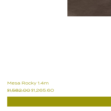
Mesa Rocky 1.4m
Precio
Precio de oferta
$1,582.00
$1,265.60