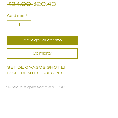
Precio
Precio
 $24.00 
$20.40
de
Cantidad
*
oferta
Agregar al carrito
Comprar
SET DE 6 VASOS SHOT EN
DISFERENTES COLORES
* Precio expresado en
USD
.
LOCAL PARQUE BATLLE
Palmar 2403
, Montevideo, Uruguay