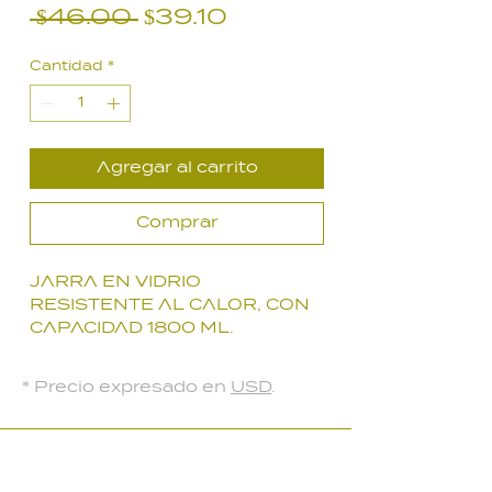
Precio
Precio
 $46.00 
$39.10
de
Cantidad
*
oferta
Agregar al carrito
Comprar
JARRA EN VIDRIO
RESISTENTE AL CALOR, CON
CAPACIDAD 1800 ML.
FILTRO EN LA TAPA
* Precio expresado en
USD
.
LOCAL PARQUE BATLLE