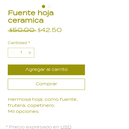
Fuente hoja
ceramica
Precio
Precio
 $50.00 
$42.50
de
Cantidad
*
oferta
Agregar al carrito
Comprar
Hermosa hoja, como fuente,
frutera, copetinero.
Mil opciones.
* Precio expresado en
USD
.