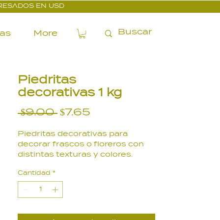
PRESADOS EN USD
ías
More
Piedritas
decorativas 1 kg
Precio
Precio
 $9.00 
$7.65
de
Piedritas decorativas para
oferta
decorar frascos o floreros con
distintas texturas y colores.
Color amarillo. 1 kg.
Cantidad
*