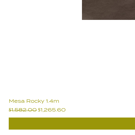
Mesa Rocky 1.4m
Precio
Precio de oferta
$1,582.00
$1,265.60