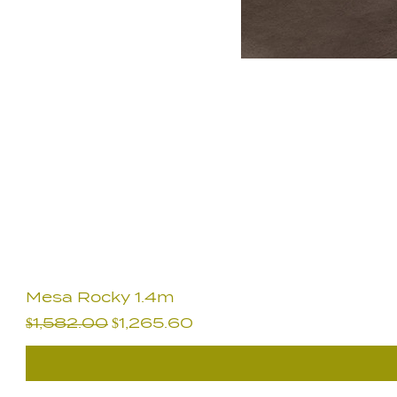
Mesa Rocky 1.4m
Precio
Precio de oferta
$1,582.00
$1,265.60