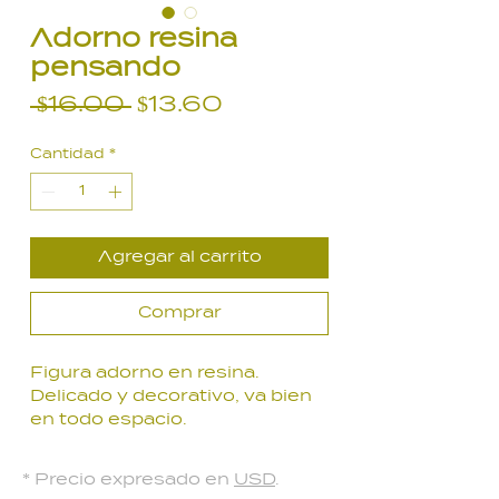
Adorno resina
pensando
Precio
Precio
 $16.00 
$13.60
de
Cantidad
*
oferta
Agregar al carrito
Comprar
Figura adorno en resina.
Delicado y decorativo, va bien
en todo espacio.
Color beige.
* Precio expresado en
USD
.