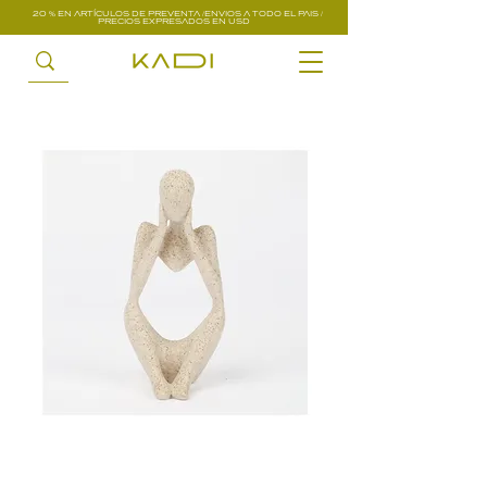
20 % EN ARTÍCULOS DE PREVENTA /ENVIOS A TODO EL PAIS /
PRECIOS EXPRESADOS EN USD