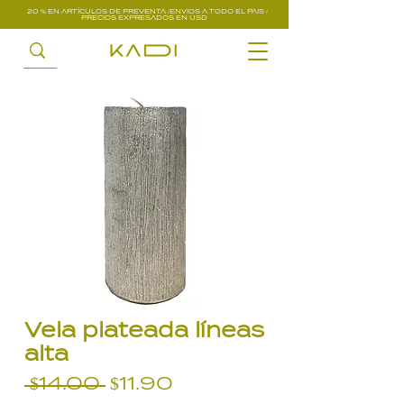
20 % EN ARTÍCULOS DE PREVENTA /ENVIOS A TODO EL PAIS /
PRECIOS EXPRESADOS EN USD
Vela plateada líneas
alta
Precio
Precio
 $14.00 
$11.90