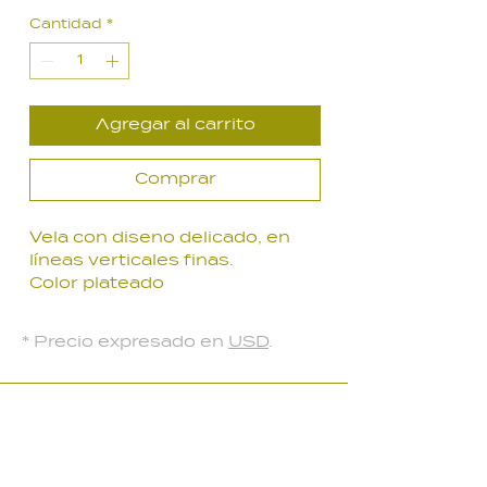
de
Cantidad
*
oferta
Agregar al carrito
Comprar
Vela con diseno delicado, en
líneas verticales finas.
Color plateado
Medidas: 6.5 x 6.5 x 13.5 cm
* Precio expresado en
USD
.
LOCAL PARQUE BATLLE
Palmar 2403
, Montevideo, Uruguay