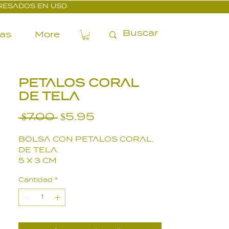
PRESADOS EN USD
ías
More
PETALOS CORAL
DE TELA
Precio
Precio
 $7.00 
$5.95
de
BOLSA CON PETALOS CORAL,
oferta
DE TELA.
5 X 3 CM
Cantidad
*