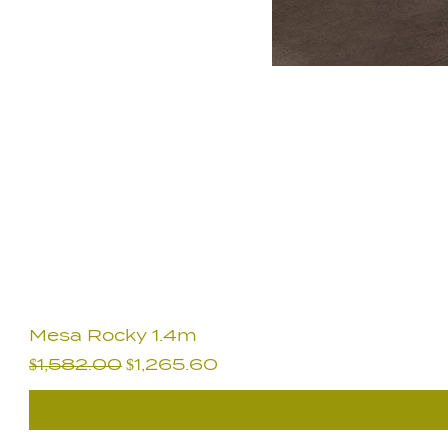
Mesa Rocky 1.4m
Precio
Precio de oferta
$1,582.00
$1,265.60