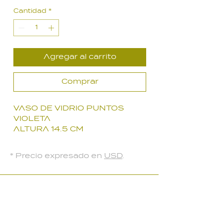
de
Cantidad
*
oferta
Agregar al carrito
Comprar
VASO DE VIDRIO PUNTOS
VIOLETA
ALTURA 14.5 CM
ORIGEN POLONIA
* Precio expresado en
USD
.
LOCAL PARQUE BATLLE
Palmar 2403
, Montevideo, Uruguay