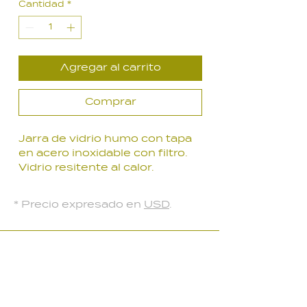
Cantidad
*
Agregar al carrito
Comprar
Jarra de vidrio humo con tapa
en acero inoxidable con filtro.
Vidrio resitente al calor.
Con bandeja de obsequio.
* Precio expresado en
USD
.
LOCAL PARQUE BATLLE
Palmar 2403
, Montevideo, Uruguay
Lunes a Viernes: 10:30 a 18:30 hs