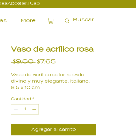
PRESADOS EN USD
ías
More
Vaso de acrílico rosa
Precio
Precio
 $9.00 
$7.65
de
Vaso de acrílico color rosado,
oferta
divino y muy elegante. Italiano.
8.5 x 10 cm
Cantidad
*
Agregar al carrito