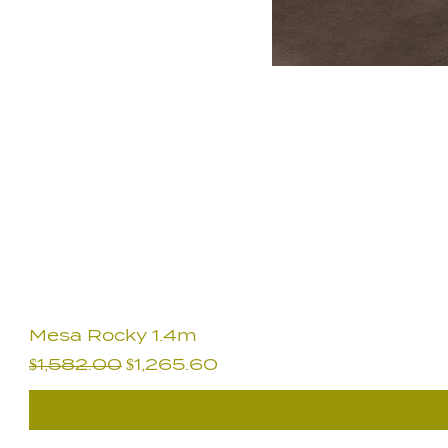
Mesa Rocky 1.4m
Precio
Precio de oferta
$1,582.00
$1,265.60