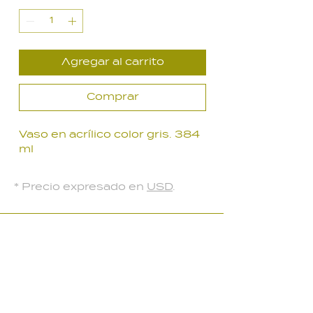
oferta
Agregar al carrito
Comprar
Vaso en acrílico color gris. 384
ml
* Precio expresado en
USD
.
LOCAL PARQUE BATLLE
Palmar 2403
, Montevideo, Uruguay
Lunes a Viernes: 10:30 a 18:30 hs
Sábados: 10:00 a 14:00 hs​
099 134 222 /
2708 91 85