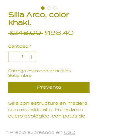
Silla Arco, color
khaki.
Precio
Precio
 $248.00 
$198.40
de
Cantidad
*
oferta
Entrega estimada principios
Setiembre
Preventa
Silla con estructura en madera,
con respaldo alto. Forrada en
cuero ecológico, con patas de
acero negro.
* Precio expresado en
USD
.