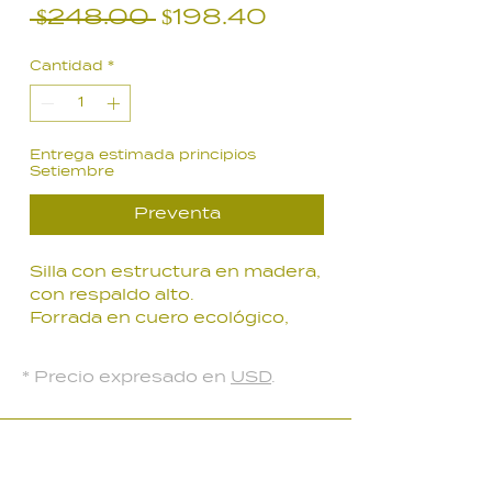
Precio
Precio
 $248.00 
$198.40
de
Cantidad
*
oferta
Entrega estimada principios
Setiembre
Preventa
Silla con estructura en madera,
con respaldo alto.
Forrada en cuero ecológico,
con patas de acero negro.
* Precio expresado en
USD
.
LOCAL PARQUE BATLLE