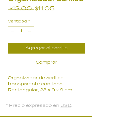
Precio
Precio
 $13.00 
$11.05
de
Cantidad
*
oferta
Agregar al carrito
Comprar
Organizador de acrílico
transparente con tapa.
Rectangular, 23 x 9 x 9 cm.
* Precio expresado en
USD
.