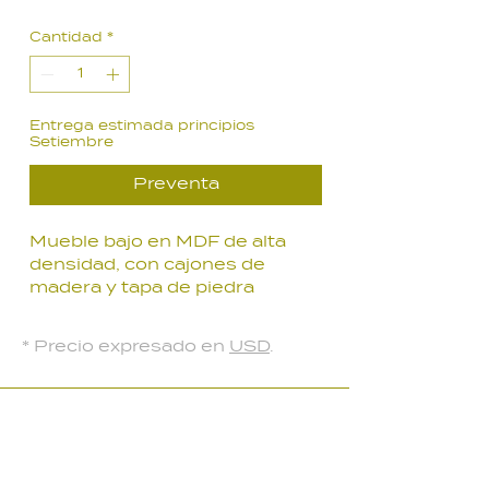
de
Cantidad
*
oferta
Entrega estimada principios
Setiembre
Preventa
Mueble bajo en MDF de alta
densidad, con cajones de
madera y tapa de piedra
sinterizada blanca.
Elegante y moderno.
* Precio expresado en
USD
.
Medidas:
2000 x 40 x 37 cm.
LOCAL PARQUE BATLLE
Palmar 2403
, Montevideo, Uruguay