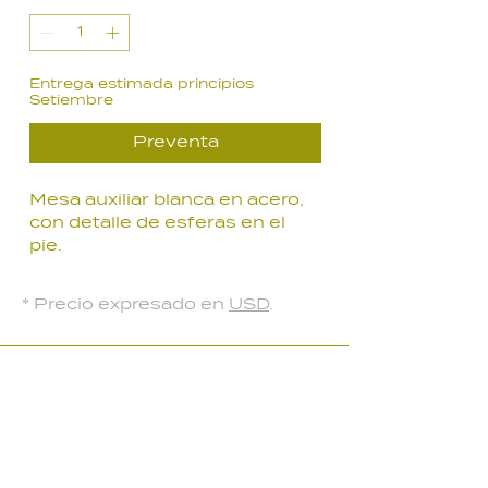
oferta
Entrega estimada principios
Setiembre
Preventa
Mesa auxiliar blanca en acero,
con detalle de esferas en el
pie.
Medidas:
* Precio expresado en
USD
.
41 x 41 x 52 cm
LOCAL PARQUE BATLLE
Palmar 2403
, Montevideo, Uruguay
Lunes a Viernes: 10:30 a 18:30 hs
Sábados: 10:00 a 14:00 hs​