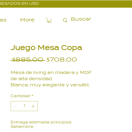
PRESADOS EN USD
ías
More
Juego Mesa Copa
Precio
Precio
 $885.00 
$708.00
de
Mesa de living en madera y MDF
oferta
de alta densidad.
Blanca, muy elegante y versátil,
con cajón.
Cantidad
*
Medidas:
85 x 85 x 30 cm.
Entrega estimada principios
Setiembre