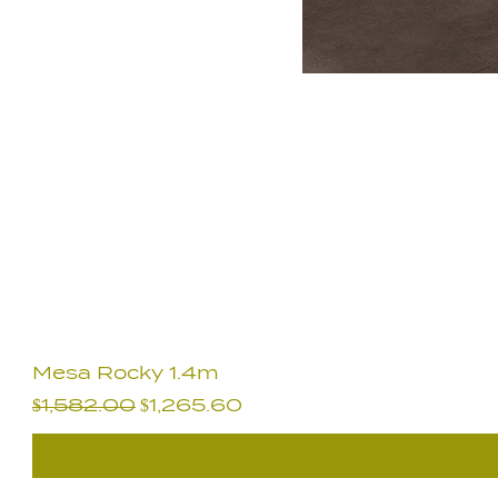
Mesa Rocky 1.4m
Precio
Precio de oferta
$1,582.00
$1,265.60