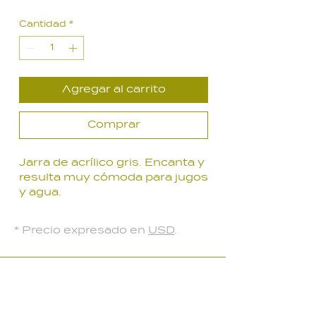
de
Cantidad
*
oferta
Agregar al carrito
Comprar
Jarra de acrílico gris. Encanta y
resulta muy cómoda para jugos
y agua.
Capacidad 1400 ml.
* Precio expresado en
USD
.
LOCAL PARQUE BATLLE
Palmar 2403
, Montevideo, Uruguay