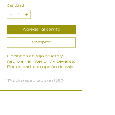
de
Cantidad
*
oferta
Agregar al carrito
Comprar
Opciones en rojo afuera y
negro en el interior y viceversa.
Por unidad, con opción de caja
de madera x 4 unidades.
* Precio expresado en
USD
.
LOCAL PARQUE BATLLE
Palmar 2403
, Montevideo, Uruguay