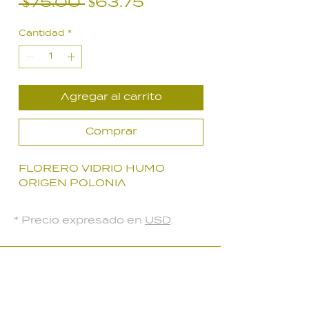
Precio
Precio
 $75.00 
$63.75
de
Cantidad
*
oferta
Agregar al carrito
Comprar
FLORERO VIDRIO HUMO
ORIGEN POLONIA
* Precio expresado en
USD
.
LOCAL PARQUE BATLLE
Palmar 2403
, Montevideo, Uruguay