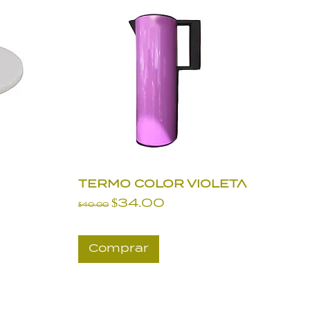
TERMO COLOR VIOLETA
Precio
Precio de oferta
$34.00
$40.00
rta
Comprar