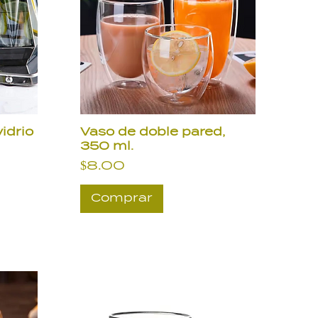
vidrio
Vaso de doble pared,
350 ml.
Precio
$8.00
Comprar