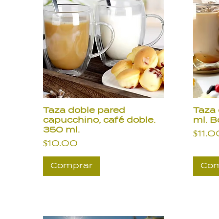
Taza doble pared
Taza 
capucchino, café doble.
ml. B
350 ml.
Prec
$11.0
Precio
$10.00
Comprar
Com