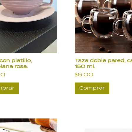
con platillo,
Taza doble pared, c
lana rosa.
150 ml.
io
Precio
00
$6.00
prar
Comprar