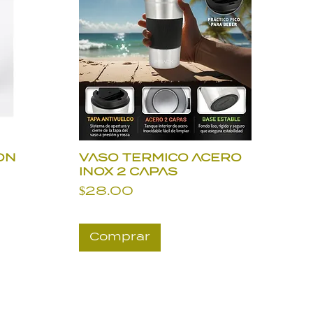
ON
VASO TERMICO ACERO
INOX 2 CAPAS
Precio
$28.00
Comprar