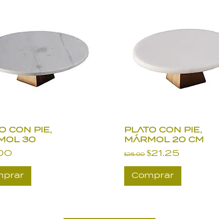
O CON PIE,
PLATO CON PIE,
MOL 30
MÁRMOL 20 CM
io
Precio
Precio de ofe
00
$21.25
$25.00
prar
Comprar