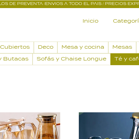
OS DE PREVENTA /ENVIOS A TODO EL PAIS / PRECIOS EX
Inicio
Categor
Cubiertos
Deco
Mesa y cocina
Mesas
 y Butacas
Sofás y Chaise Longue
Té y ca