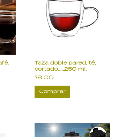
afé.
Taza doble pared, té,
cortado.....250 ml.
Precio
$8.00
Comprar