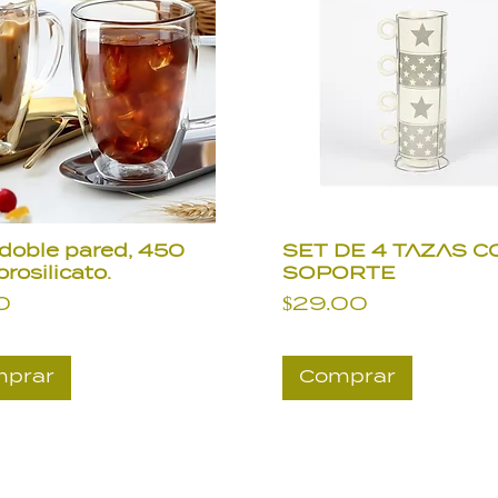
doble pared, 450
SET DE 4 TAZAS C
orosilicato.
SOPORTE
io
Precio
0
$29.00
prar
Comprar