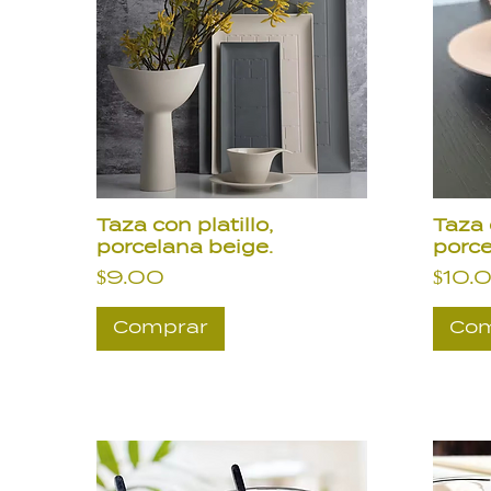
Taza con platillo,
Taza 
porcelana beige.
porce
Precio
Prec
$9.00
$10.
Comprar
Com