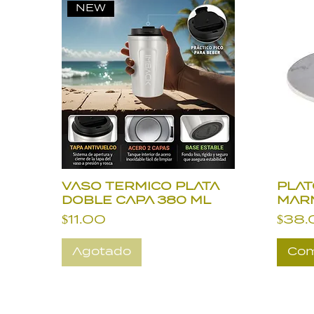
NEW
VASO TERMICO PLATA
PLAT
DOBLE CAPA 380 ML
MAR
Precio
Prec
$11.00
$38.
Agotado
Com