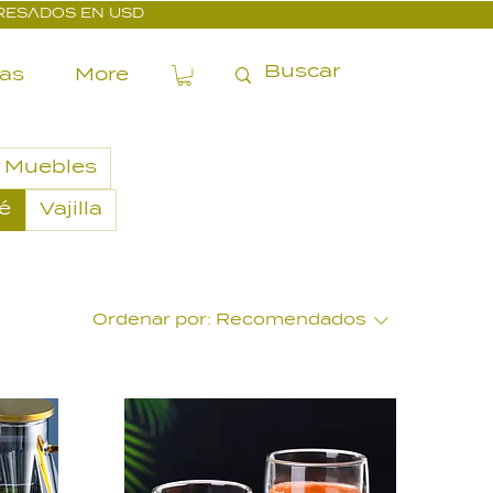
PRESADOS EN USD
ías
More
Muebles
fé
Vajilla
Ordenar por:
Recomendados