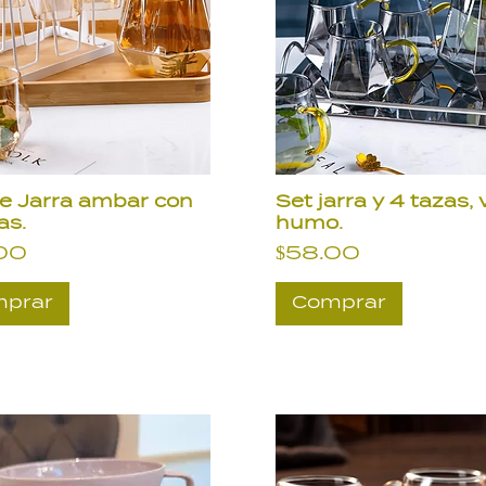
e Jarra ambar con
Set jarra y 4 tazas, 
as.
humo.
io
Precio
00
$58.00
prar
Comprar