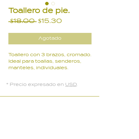
Toallero de pie.
Precio
Precio
 $18.00 
$15.30
de
oferta
Agotado
Toallero con 3 brazos, cromado.
Ideal para toallas, senderos,
manteles, individuales.
85 cm de altura.
* Precio expresado en
USD
.
LOCAL PARQUE BATLLE
Palmar 2403
, Montevideo, Uruguay
Lunes a Viernes: 10:30 a 18:30 hs
Sábados: 10:00 a 14:00 hs​