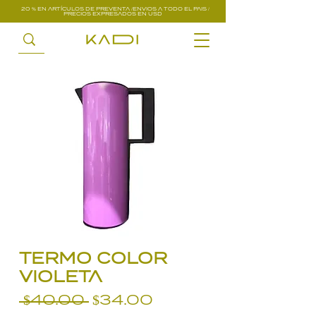
20 % EN ARTÍCULOS DE PREVENTA /ENVIOS A TODO EL PAIS /
PRECIOS EXPRESADOS EN USD
TERMO COLOR
VIOLETA
Precio
Precio
 $40.00 
$34.00