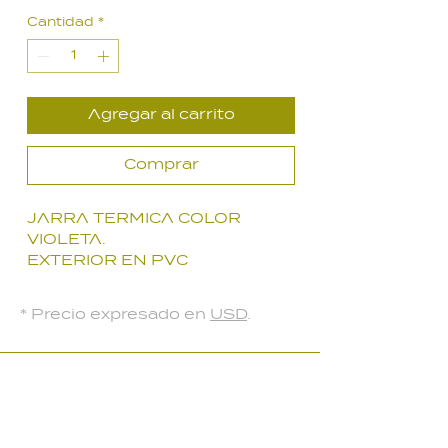
de
Cantidad
*
oferta
Agregar al carrito
Comprar
JARRA TERMICA COLOR
VIOLETA.
EXTERIOR EN PVC
ORIGEN JAPON
* Precio expresado en
USD
.
LOCAL PARQUE BATLLE
Palmar 2403
, Montevideo, Uruguay