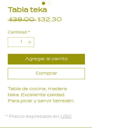
Tabla teka
Precio
Precio
 $38.00 
$32.30
de
Cantidad
*
oferta
Agregar al carrito
Comprar
Tabla de cocina, madera
teka. Excelente calidad.
Para picar y servir también.
30 x 20 x 3.2 cm.
* Precio expresado en
USD
.