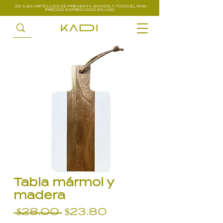
20 % EN ARTÍCULOS DE PREVENTA /ENVIOS A TODO EL PAIS /
PRECIOS EXPRESADOS EN USD
Tabla mármol y
madera
Precio
Precio
 $28.00 
$23.80