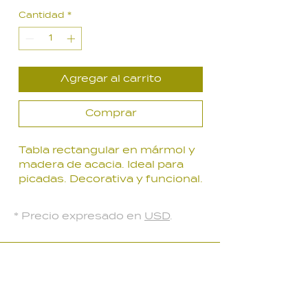
de
Cantidad
*
oferta
Agregar al carrito
Comprar
Tabla rectangular en mármol y
madera de acacia. Ideal para
picadas. Decorativa y funcional.
Thailandia. 25 x 15 cm.
* Precio expresado en
USD
.
LOCAL PARQUE BATLLE
Palmar 2403
, Montevideo, Uruguay