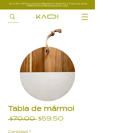
20 % EN ARTÍCULOS DE PREVENTA /ENVIOS A TODO EL PAIS /
PRECIOS EXPRESADOS EN USD
Tabla de mármol
Precio
Precio
 $70.00 
$59.50
de
Cantidad
*