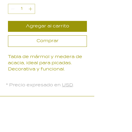
oferta
Agregar al carrito
Comprar
Tabla de mármol y medera de
acacia, ideal para picadas.
Decorativa y funcional.
Diámetro: 30 cm.
Thailandia.
* Precio expresado en
USD
.
LOCAL PARQUE BATLLE
Palmar 2403
, Montevideo, Uruguay
Lunes a Viernes: 10:30 a 18:30 hs
Sábados: 10:00 a 14:00 hs​