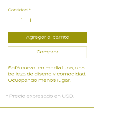
Cantidad
*
Agregar al carrito
Comprar
Sofá curvo, en media luna, una
belleza de diseno y comodidad.
Ocuapando menos lugar,
permite tener más espacio
para tus invitados,
* Precio expresado en
USD
.
2.50 x 1.0 x 0. 66 m color gris
claro.
LOCAL PARQUE BATLLE
Palmar 2403
, Montevideo, Uruguay