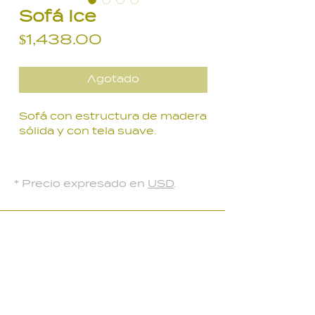
Sofá Ice
Precio
$1,438.00
Agotado
Sofá con estructura de madera
sólida y con tela suave.
Medidas
180 x 95 x 92 cm
* Precio expresado en
USD
.
*En 1.80 es un módulo entero*
LOCAL PARQUE BATLLE
Palmar 2403
, Montevideo, Uruguay
Lunes a Viernes: 10:30 a 18:30 hs
Sábados: 10:00 a 14:00 hs​
099 134 222 /
2708 91 85