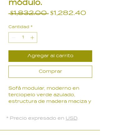
módulo.
Precio
Precio
 $1,832.00 
$1,282.40
de
Cantidad
*
oferta
Agregar al carrito
Comprar
Sofá modular, moderno en
terciopelo verde azulado,
estructura de madera maciza y
espuma de alta densidad. Con
posibilidad de cambiar tanto
* Precio expresado en
USD
.
los posabrazos como los
respaldos de posición.
Sale de lo común sin duda y