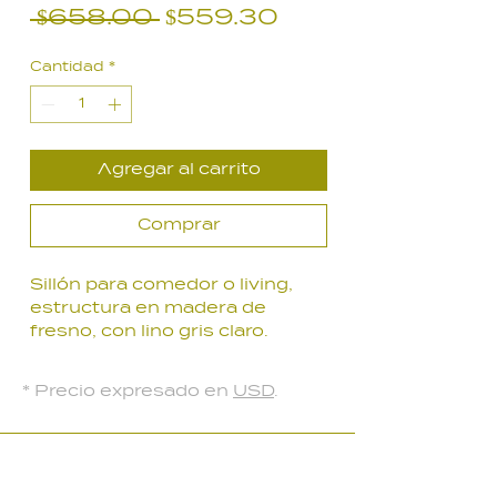
Precio
Precio
 $658.00 
$559.30
de
Cantidad
*
oferta
Agregar al carrito
Comprar
Sillón para comedor o living,
estructura en madera de
fresno, con lino gris claro.
* Precio expresado en
USD
.
LOCAL PARQUE BATLLE