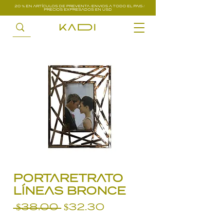
20 % EN ARTÍCULOS DE PREVENTA /ENVIOS A TODO EL PAIS /
PRECIOS EXPRESADOS EN USD
PORTARETRATO
LÍNEAS BRONCE
Precio
Precio
 $38.00 
$32.30