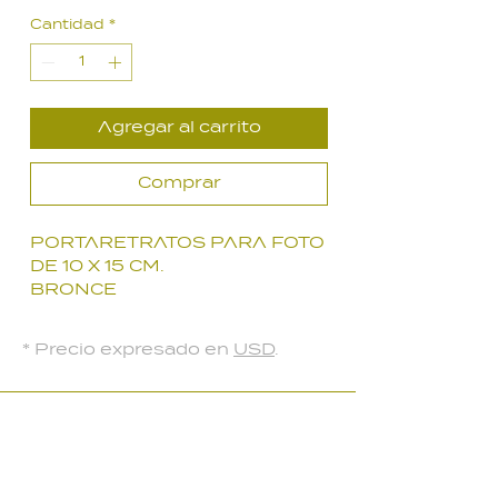
de
Cantidad
*
oferta
Agregar al carrito
Comprar
PORTARETRATOS PARA FOTO
DE 10 X 15 CM.
BRONCE
* Precio expresado en
USD
.
LOCAL PARQUE BATLLE
Palmar 2403
, Montevideo, Uruguay