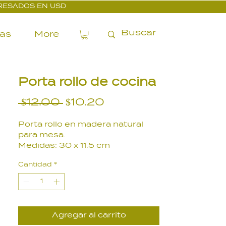
PRESADOS EN USD
ías
More
Porta rollo de cocina
Precio
Precio
 $12.00 
$10.20
de
Porta rollo en madera natural
oferta
para mesa.
Medidas: 30 x 11.5 cm
Cantidad
*
Agregar al carrito