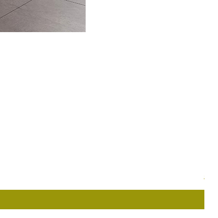
Me
Pr
$1