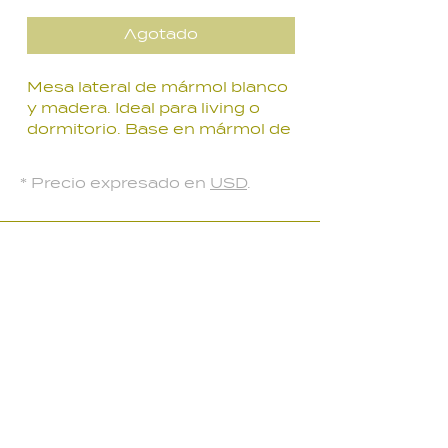
Agotado
Mesa lateral de mármol blanco
y madera. Ideal para living o
dormitorio. Base en mármol de
color blanco y tapa en madera
de nogal. Piezas de decoración
* Precio expresado en
USD
.
exclusivas para dar distinción a
tus ambientes.
LOCAL PARQUE BATLLE
Palmar 2403
, Montevideo, Uruguay
Lunes a Viernes: 10:30 a 18:30 hs
Sábados: 10:00 a 14:00 hs​
099 134 222 /
2708 91 85
kadihomedeco@gmail.com