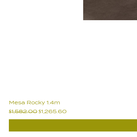
Mesa Rocky 1.4m
Precio
Precio de oferta
$1,582.00
$1,265.60