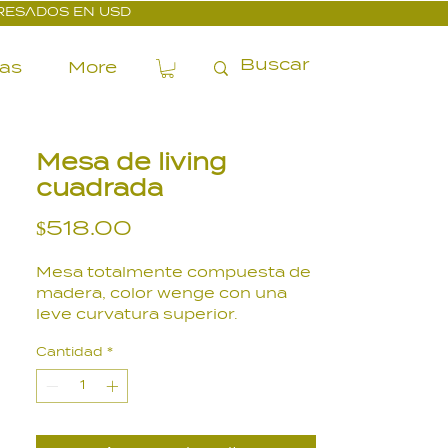
PRESADOS EN USD
ías
More
Mesa de living
cuadrada
Precio
$518.00
Mesa totalmente compuesta de
madera, color wenge con una
leve curvatura superior.
Es elegante, hermosa y realza
Cantidad
*
los espacios.
Importado de Japón.
Medidas: 100 x 100 x 28 cm