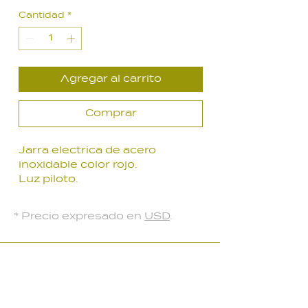
de
Cantidad
*
oferta
Agregar al carrito
Comprar
Jarra electrica de acero
inoxidable color rojo.
Luz piloto.
visor de contenido.
Potencia 1500W
* Precio expresado en
USD
.
1.8 L de capacidad
LOCAL PARQUE BATLLE
Palmar 2403
, Montevideo, Uruguay