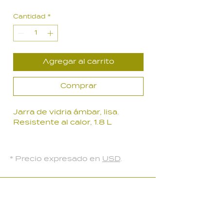
de
Cantidad
*
oferta
Agregar al carrito
Comprar
Jarra de vidria ámbar, lisa.
Resistente al calor, 1.8 L
* Precio expresado en
USD
.
LOCAL PARQUE BATLLE
Palmar 2403
, Montevideo, Uruguay