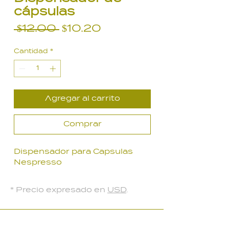
cápsulas
Precio
Precio
 $12.00 
$10.20
de
Cantidad
*
oferta
Agregar al carrito
Comprar
Dispensador para Capsulas
Nespresso
* Precio expresado en
USD
.